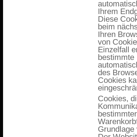
automatisc
Ihrem Endge
Diese Cook
beim nächs
Ihren Brows
von Cookie
Einzelfall 
bestimmte 
automatisc
des Browser
Cookies kan
eingeschrän
Cookies, d
Kommunikat
bestimmter
Warenkorbfu
Grundlage v
Der Website