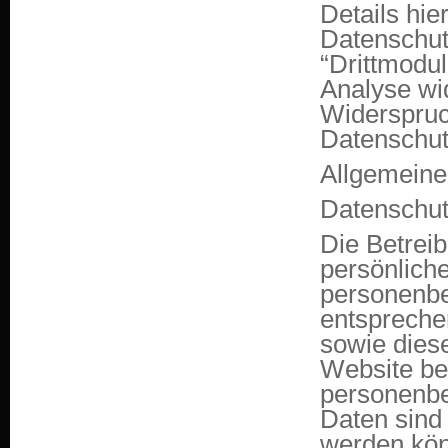
Details hi
Datenschut
“Drittmodul
Analyse wi
Widerspruc
Datenschutz
Allgemeine
Datenschu
Die Betrei
persönlich
personenbe
entspreche
sowie dies
Website be
personenb
Daten sind 
werden kön