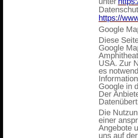
unter
https
Datenschut
https://www
Google Ma
Diese Seite
Google Maps
Amphitheat
USA. Zur N
es notwend
Informatio
Google in 
Der Anbiete
Datenübert
Die Nutzun
einer ansp
Angebote un
uns auf der