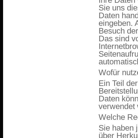
Ihre Daten
Sie uns die
Daten hande
eingeben. 
Besuch der
Das sind vo
Internetbr
Seitenaufru
automatisc
Wofür nutz
Ein Teil de
Bereitstell
Daten könn
verwendet 
Welche Rec
Sie haben j
über Herku