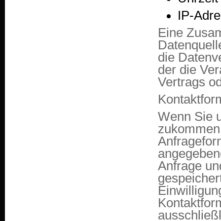
IP-Adr
Eine Zusam
Datenquell
die Datenve
der die Ver
Vertrags o
Kontaktfor
Wenn Sie u
zukommen 
Anfrageform
angegebene
Anfrage und
gespeichert
Einwilligun
Kontaktfor
ausschließl