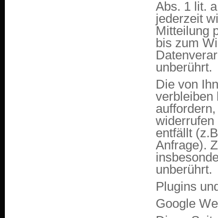
Abs. 1 lit.
jederzeit w
Mitteilung 
bis zum Wid
Datenverar
unberührt.
Die von Ih
verbleiben 
auffordern,
widerrufen
entfällt (z
Anfrage). 
insbesonde
unberührt.
Plugins un
Google We