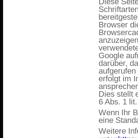
Diese Seite
Schriftart
bereitgeste
Browser di
Browsercac
anzuzeigen
verwendete
Google auf
darüber, d
aufgerufen
erfolgt im 
ansprechen
Dies stellt
6 Abs. 1 li
Wenn Ihr B
eine Stand
Weitere In