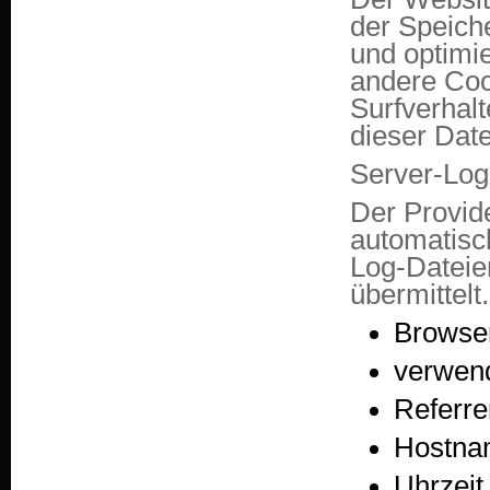
der Speiche
und optimie
andere Coo
Surfverhal
dieser Dat
Server-Log
Der Provide
automatisc
Log-Dateie
übermittelt
Browser
verwen
Referr
Hostna
Uhrzeit