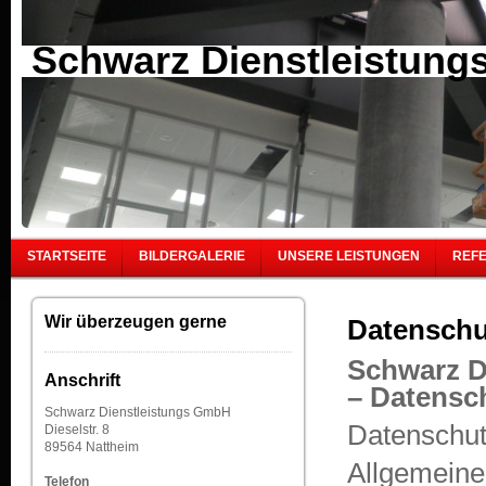
Schwarz Dienstleistun
STARTSEITE
BILDERGALERIE
UNSERE LEISTUNGEN
REF
Wir überzeugen gerne
Datenschu
Schwarz D
Anschrift
– Datensc
Schwarz Dienstleistungs GmbH
Datenschut
Dieselstr. 8
89564 Nattheim
Allgemeine
Telefon