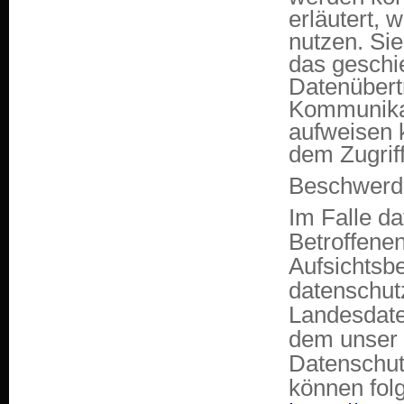
erläutert, 
nutzen. Si
das geschie
Datenübertr
Kommunikat
aufweisen 
dem Zugriff
Beschwerde
Im Falle d
Betroffene
Aufsichtsb
datenschutz
Landesdate
dem unser 
Datenschut
können fo